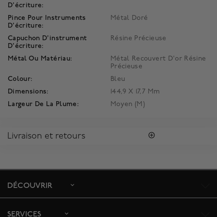
D'écriture:
Pince Pour Instruments
Métal Doré
D'écriture:
Capuchon D'instrument
Résine Précieuse
D'écriture:
Métal Ou Matériau:
Métal Recouvert D'or Résine
Précieuse
Colour:
Bleu
Dimensions:
144,9 X 17,7 Mm
Largeur De La Plume:
Moyen (M)
Livraison et retours
LIVRAISON
Profitez de la livraison régulière gratuite au Canada. Pour
s'assurer la satisfaction de la réception des colis, toutes les
livraisons requièrent une signature confirmant sa réception.
DÉCOUVRIR
Le délai de livraison estimé est de 2 à 5 jours ouvrables. Pour
plus d'information,
cliquez ici
.
SERVICES