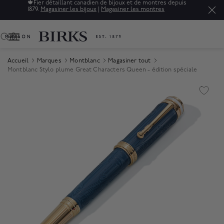
🍁
Fier détaillant canadien de bijoux et de montres depuis
1879.
Magasiner les bijoux
|
Magasiner les montres
0
Accueil
Marques
Montblanc
Magasiner tout
Montblanc Stylo plume Great Characters Queen - édition spéciale
Product Images