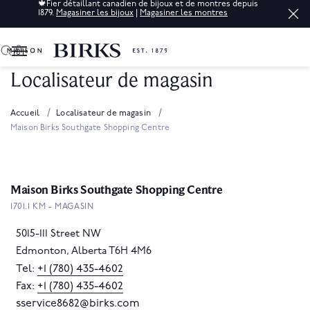
🍁
Fier détaillant canadien de bijoux et de montres depuis
1879.
Magasiner les bijoux
|
Magasiner les montres
0
Localisateur de magasin
Accueil
Localisateur de magasin
Maison Birks Southgate Shopping Centre
Maison Birks Southgate Shopping Centre
1701.1 KM - MAGASIN
5015-111 Street NW
Edmonton, Alberta T6H 4M6
Tel:
+1 (780) 435-4602
Fax:
+1 (780) 435-4602
sservice8682@birks.com