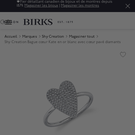
🍁
Fier détaillant canadien de bijoux et de montres depuis
1879.
Magasiner les bijoux
|
Magasiner les montres
0
Accueil
Marques
Shy Creation
Magasiner tout
Shy Creation Bague cœur Kate en or blanc avec cœur pavé diamants
Product Images