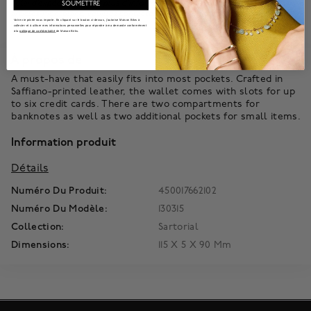
délai d’expédition. Pour plus d'informations sur la personnalisation de vos
SOUMETTRE
articles Montblanc, veuillez contacter notre équipe de service à la
Votre vie privée nous importe. En cliquant sur le bouton ci-dessus, j'autorise Maison Bikrs à
clientèle.
collecter et à utiliser mes informations personnelles pour répondre à ma demande conformément
à la
politique de confidentialité
de Maison Birks.
À propos de
A must-have that easily fits into most pockets. Crafted in
Saffiano-printed leather, the wallet comes with slots for up
to six credit cards. There are two compartments for
banknotes as well as two additional pockets for small items.
Information produit
Détails
Numéro Du Produit:
450017662102
Numéro Du Modèle:
130315
Collection:
Sartorial
Dimensions:
115 X 5 X 90 Mm