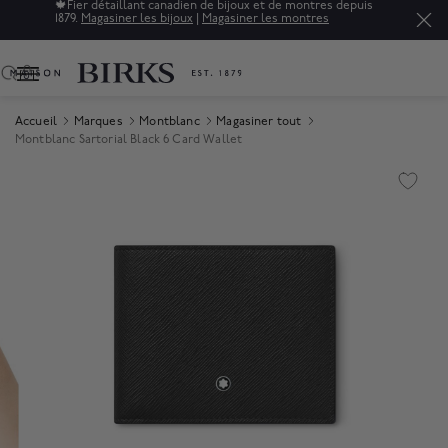
🍁
Fier détaillant canadien de bijoux et de montres depuis
1879.
Magasiner les bijoux
|
Magasiner les montres
0
Accueil
Marques
Montblanc
Magasiner tout
Montblanc Sartorial Black 6 Card Wallet
Product Images