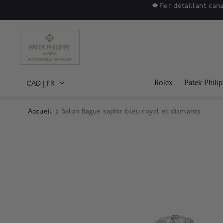
🍁
Fier détaillant can
Rolex
Patek Phili
CAD
|
FR
Accueil
Salon Bague saphir bleu royal et diamants
Product Images