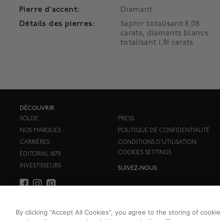
Pierre d'accent:
Diamant
Détails des pierres:
Saphir totalisant 8,08
carats, diamants blancs
totalisant 1,81 carats
DÉCOUVRIR
SOLDE
PRESS
NOS MARQUES
POLITIQUE DE CONFIDENTIALITÉ
CARRIÈRES
CONDITIONS D'UTILISATION
COOKIES SETTINGS
ÉDITORIAL 1879
INVESTISSEURS
SUIVEZ-NOUS:
By clicking “Accept All Cookies”, you agree to the storing of cooki