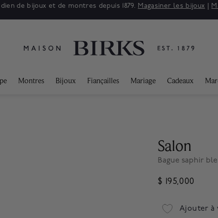
adien de bijoux et de montres depuis 1879.
Magasiner les bijoux
|
M
ppe
Montres
Bijoux
Fiançailles
Mariage
Cadeaux
Mar
Salon
Bague saphir ble
$ 195,000
Ajouter à 