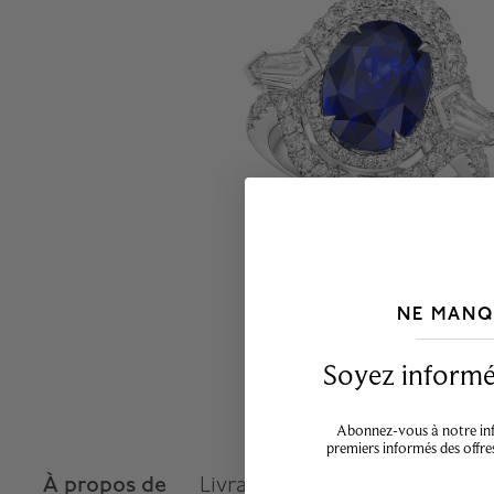
NE MANQ
___________________________________
Soyez informé,
Abonnez-vous à notre info
premiers informés des offre
À propos de
Livraison et retours