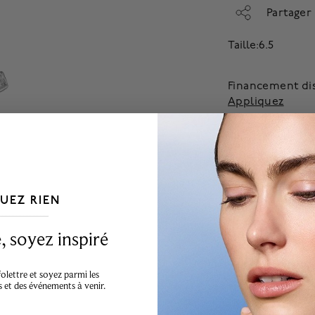
Partager
Taille:6.5
Financement di
Appliquez
A
UEZ RIEN
___________________________________
 soyez inspiré
lettre et soyez parmi les
s et des événements à venir.