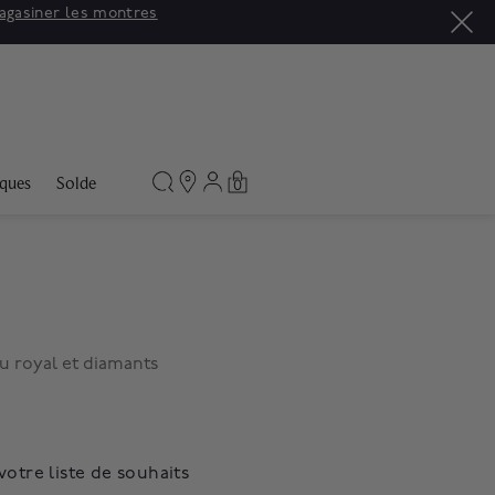
agasiner les montres
ques
Solde
0
u royal et diamants
votre liste de souhaits