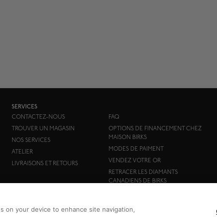
SERVICES
CONTACTEZ-NOUS
FAQ
TROUVER UN MAGASIN
OPTIONS DE FINANCEMENT CHEZ
MAISON BIRKS
NOS SERVICES
MODES DE PAIMENT
ATELIER
VENDEZ VOTRE OR
LIVRAISONS ET RETOURS
RETRACER LES DIAMANTS
CANADIENS DE BIRKS
es on your device to enhance site navigation,