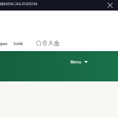
asiner
ques
Solde
0
Menu