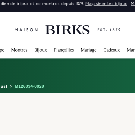
 : jusqu'à 50% de rabais sur une sélection de bijoux raffinés.*
Mag
ppe
Montres
Bijoux
Fiançailles
Mariage
Cadeaux
Mar
just
M126334-0028