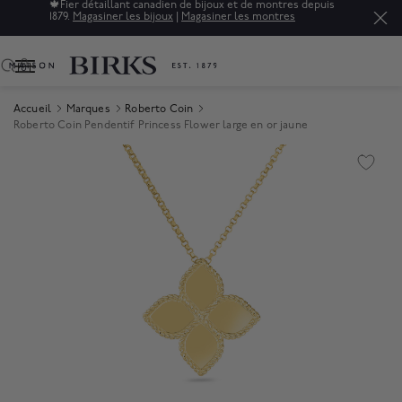
🍁
Fier détaillant canadien de bijoux et de montres depuis
1879.
Magasiner les bijoux
|
Magasiner les montres
0
Accueil
Marques
Roberto Coin
Roberto Coin Pendentif Princess Flower large en or jaune
Product Images