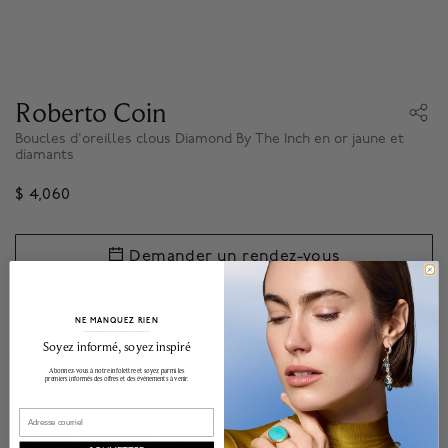
Roberto Coin
Boucles d'oreilles clous Diamond By The Inch en or jaune et
diamants
$ 4,060
Demander un rendez-vous
Financement disponsible avec
.*
NE MANQUEZ RIEN
Appliquez
______________________________________________________________________
Soyez informé, soyez inspiré
Abonnez-vous à notre infolettre et soyez parmi les
À propos de
premiers informés des offres et des événements à venir.
La collection de diamants de Roberto Coin brille par sa
Email
passion pour la création de magnifiques bijoux. Diamonds by
the Inch, ces pierres serties évoquent la féminité -