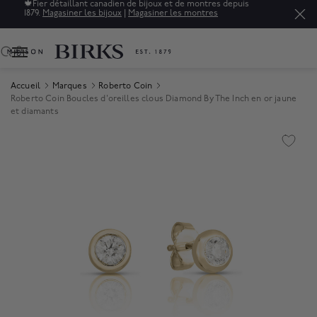
oux et de montres depuis
Soldes : jusqu'à 50% de rabais sur une 
ner les montres
raffinés.*
Magasiner
0
Accueil
Marques
Roberto Coin
Roberto Coin Boucles d'oreilles clous Diamond By The Inch en or jaune
et diamants
Product Images