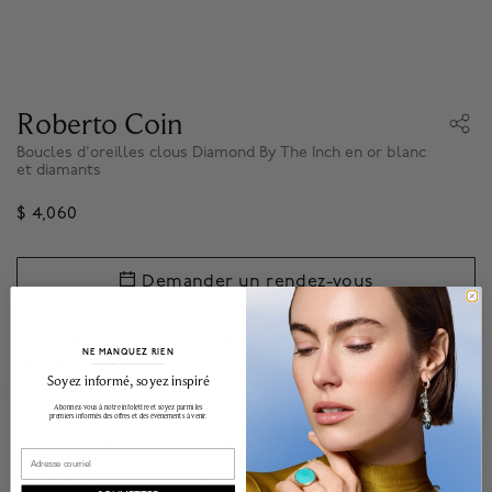
Roberto Coin
Boucles d'oreilles clous Diamond By The Inch en or blanc
et diamants
$ 4,060
Demander un rendez-vous
Financement disponsible avec
.*
NE MANQUEZ RIEN
Appliquez
______________________________________________________________________
Soyez informé, soyez inspiré
Abonnez-vous à notre infolettre et soyez parmi les
À propos de
premiers informés des offres et des événements à venir.
La collection de diamants de Roberto Coin brille par sa
Email
passion pour la création de magnifiques bijoux. Diamonds by
the Inch, ces pierres serties évoquent la féminité -