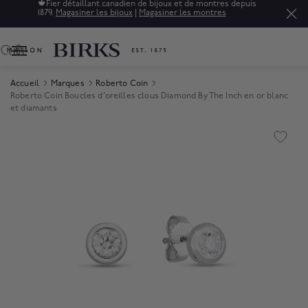
🍁
Fier détaillant canadien de bijoux et de montres depuis
1879.
Magasiner les bijoux
|
Magasiner les montres
0
Accueil
Marques
Roberto Coin
Roberto Coin Boucles d'oreilles clous Diamond By The Inch en or blanc
et diamants
Product Images