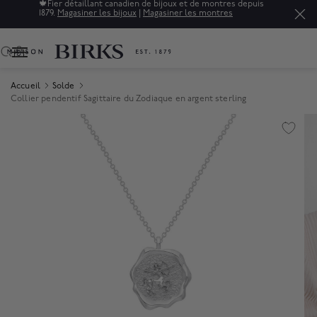
🍁
Fier détaillant canadien de bijoux et de montres depuis
1879.
Magasiner les bijoux
|
Magasiner les montres
0
Accueil
Solde
Collier pendentif Sagittaire du Zodiaque en argent sterling
Product Images