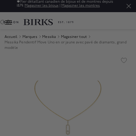
ien de bijoux et de montres depuis
Soldes : jusqu'à 50% de rabai
ux
|
Magasiner les montres
raffinés.*
Magasiner
0
Accueil
Marques
Messika
Magasiner tout
Messika Pendentif Move Uno en or jaune avec pavé de diamants, grand
modèle
Product Images