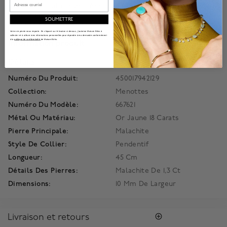
malachite. Collection icône, à la fois intemporelle et
contemporaine, le fermoir Menottes dinh van se décline en
SOUMETTRE
pendentif sur une chaîne dinh van S. Longueur : 45 cm.
Votre vie privée nous importe. En cliquant sur le bouton ci-dessus, j'autorise Maison Bikrs à
collecter et à utiliser mes informations personnelles pour répondre à ma demande conformément
à la
politique de confidentialité
de Maison Birks.
Information produit
Détails
Numéro Du Produit:
450017942129
Collection:
Menottes
Numéro Du Modèle:
667621
Métal Ou Matériau:
Or Jaune 18 Carats
Pierre Principale:
Malachite
Style De Collier:
Pendentif
Longueur:
45 Cm
Détails Des Pierres:
Malachite De 1,3 Ct
Dimensions:
10 Mm De Largeur
Livraison et retours