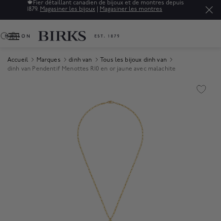
🍁
Fier détaillant canadien de bijoux et de montres depuis
1879.
Magasiner les bijoux
|
Magasiner les montres
0
Accueil
Marques
dinh van
Tous les bijoux dinh van
dinh van Pendentif Menottes R10 en or jaune avec malachite
Product Images