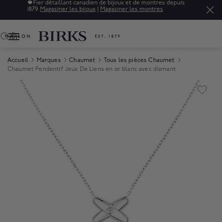
🍁
Fier détaillant canadien de bijoux et de montres depuis
1879.
Magasiner les bijoux
|
Magasiner les montres
0
Accueil
Marques
Chaumet
Tous les pièces Chaumet
Chaumet Pendentif Jeux De Liens en or blanc avec diamant
Product Images