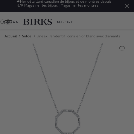
🍁
Fier détaillant canadien de bijoux et de montres depuis
1879.
Magasiner les bijoux
|
Magasiner les montres
0
Accueil
Solde
Uneek Pendentif Icons en or blanc avec diamants
Product Images