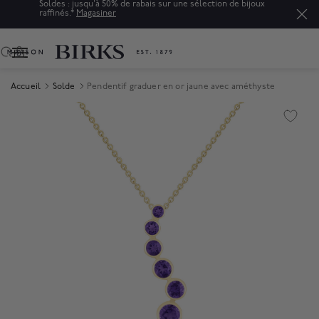
Soldes : jusqu'à 50% de rabais sur une sélection de bijoux
raffinés.*
Magasiner
0
Accueil
Solde
Pendentif graduer en or jaune avec améthyste
Product Images