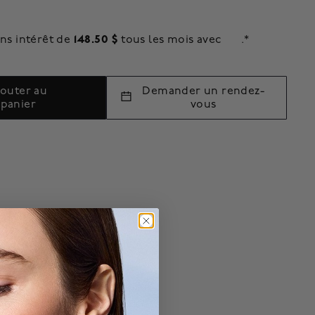
148.50 $
ns intérêt de
tous les mois avec
.*
jouter au
Demander un rendez-
panier
vous