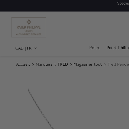
Soldes
Rolex
Patek Phili
CAD
|
FR
Accueil
Marques
FRED
Magasiner tout
Fred Pende
Product Images