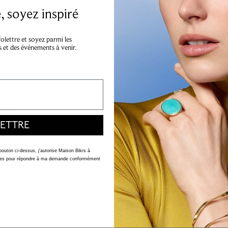
 soyez inspiré
lettre et soyez parmi les
s et des événements à venir.
lancs.
muel et de sa famille, le
ETTRE
a Maison. Plus qu’un bijou,
t de confiance en soi. Le
 bouton ci-dessus, j'autorise Maison Bikrs à
s les jours, au gré des
nelles pour répondre à ma demande conformément
erchangeabilité, son