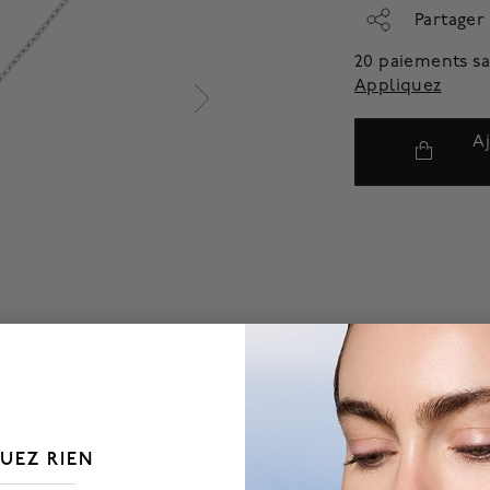
Partager
20 paiements sa
Appliquez
A
UEZ RIEN
___________________________________