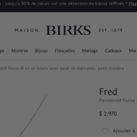
 : jusqu'à 50% de rabais sur une sélection de bijoux raffinés.*
Mag
ppe
Montres
Bijoux
Fiançailles
Mariage
Cadeaux
Mar
ntif Force 10 en or blanc avec pavé de diamants, petit modèle
Fred
Pendentif Force 
$ 2,970
Ajouter à 