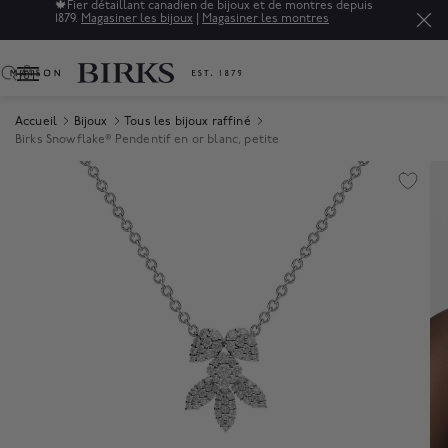
🍁
Fier détaillant canadien de bijoux et de montres depuis
1879.
Magasiner les bijoux
|
Magasiner les montres
0
Accueil
Bijoux
Tous les bijoux raffiné
Birks Snowflake® Pendentif en or blanc, petite
Product Images