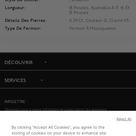
Longueur:
18 Pouces, Ajustable À 17, 16 Et
15 Pouces
Détails Des Pierres:
0,29 Ct, Couleur G, Clarté VS
Type De Fermoir:
Fermoir À Mousqueton
DÉCOUVRIR
SERVICES
INFOLETTRE
Abonnez-vous à notre infolettre et soyez parmi les premiers
informés de nos offres spéciales et des événements à venir.
Reject All
By clicking “Accept All Cookies”, you agree to the
ABONNEZ-VOUS
storing of cookies on your device to enhance site