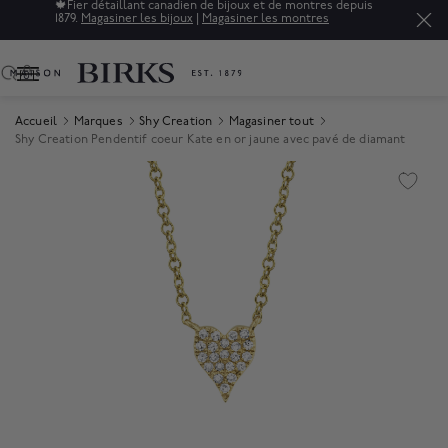
🍁
Fier détaillant canadien de bijoux et de montres depuis
1879.
Magasiner les bijoux
|
Magasiner les montres
0
Accueil
Marques
Shy Creation
Magasiner tout
Shy Creation Pendentif coeur Kate en or jaune avec pavé de diamant
Product Images