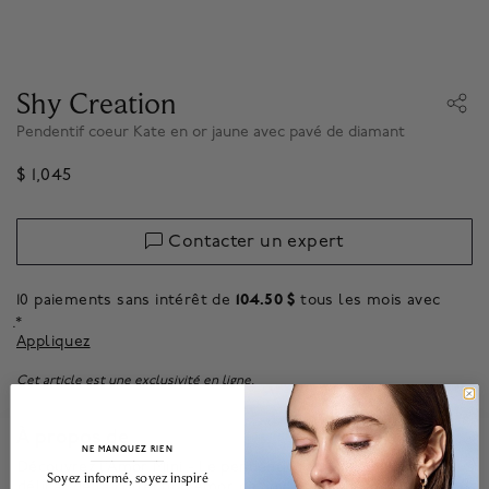
Shy Creation
Pendentif coeur Kate en or jaune avec pavé de diamant
$ 1,045
Contacter un expert
10 paiements sans intérêt de
104.50 $
tous les mois avec
.*
Appliquez
Cet article est une exclusivité en ligne.
À propos de
NE MANQUEZ RIEN
Découvrez l’Amor Mini - Le pendentif pavé de diamant le plus
______________________________________________________________________
Soyez informé, soyez inspiré
délicat de la collection Amor de Shy Creation. La forme de