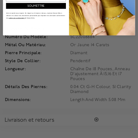
SOUMETTRE
Information produit
Votre vie privée nous importe. En cliquant sur le bouton ci-dessus, j'autorise Maison Bikrs à
collecter et à utiliser mes informations personnelles pour répondre à ma demande conformément
Détails
à la
politique de confidentialité
de Maison Birks.
Numéro Du Produit:
450017724992
Numéro Du Modèle:
SC22008884
Métal Ou Matériau:
Or Jaune 14 Carats
Pierre Principale:
Diamant
Style De Collier:
Pendentif
Longueur:
Chaîne De 18 Pouces, Anneau
D'ajustement À 15,16 Et 17
Pouces
Détails Des Pierres:
0.04 Ct G-H Colour, SI Clarity
Diamond
Dimensions:
Length And Width 5.08 Mm
Livraison et retours
LIVRAISON