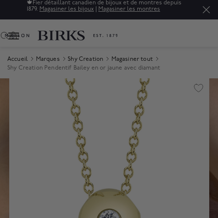
🍁
Fier détaillant canadien de bijoux et de montres depuis
1879.
Magasiner les bijoux
|
Magasiner les montres
0
Accueil
Marques
Shy Creation
Magasiner tout
Shy Creation Pendentif Bailey en or jaune avec diamant
Product Images