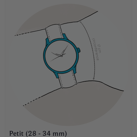
Petit (28 - 34 mm)
Moyen (35 - 39 mm)
Grand (40 - 46 mm)