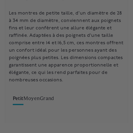
Les montres de petite taille, d'un diamètre de 28
Les boîtiers de montres de taille moyenne, allant
Les montres de grande taille, d'un diamètre
à 34 mm de diamètre, conviennent aux poignets
de 35 à 39 mm, offrent un équilibre entre
compris entre 40 et 46 mm, font preuve
fins et leur confèrent une allure élégante et
polyvalence et style. Conçues pour des poignets
d'audace. Conçues pour des poignets mesurant
raffinée. Adaptées à des poignets d'une taille
mesurant généralement de 6 à 7,5 pouces, ces
environ 7,5 pouces et plus, ces montres offrent
comprise entre 14 et 16,5 cm, ces montres offrent
montres offrent un port confortable. Les
une présence robuste et imposante. Les
un confort idéal pour les personnes ayant des
dimensions supérieures permettent d'avoir une
dimensions étendues créent un look masculin et
poignées plus petites. Les dimensions compactes
présence remarquée, mais raffinée.
substantiel, répondant à ceux qui préfèrent un
garantissent une apparence proportionnelle et
style plus prononcé sur leur poignet, parfait
élégante, ce qui les rend parfaites pour de
pour avoir un impact fort dans divers contextes.
nombreuses occasions.
Petit
Moyen
Grand