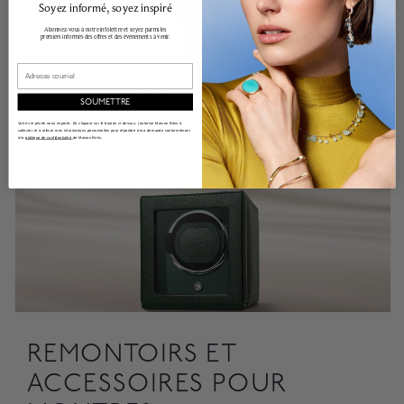
Soyez informé, soyez inspiré
Abonnez-vous à notre infolettre et soyez parmi les
premiers informés des offres et des événements à venir.
Email
Montres pour femmes
SOUMETTRE
Votre vie privée nous importe. En cliquant sur le bouton ci-dessus, j'autorise Maison Bikrs à
collecter et à utiliser mes informations personnelles pour répondre à ma demande conformément
à la
politique de confidentialité
de Maison Birks.
REMONTOIRS ET
ACCESSOIRES POUR