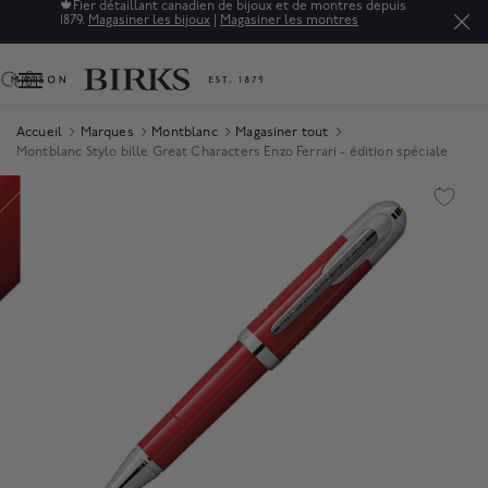
🍁
Fier détaillant canadien de bijoux et de montres depuis
1879.
Magasiner les bijoux
|
Magasiner les montres
0
Accueil
Marques
Montblanc
Magasiner tout
Montblanc Stylo bille Great Characters Enzo Ferrari - édition spéciale
Product Images