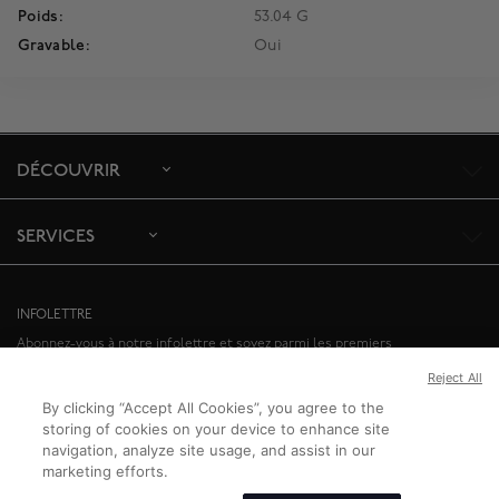
Poids:
53.04 G
Gravable:
Oui
DÉCOUVRIR
SERVICES
INFOLETTRE
Abonnez-vous à notre infolettre et soyez parmi les premiers
informés de nos offres spéciales et des événements à venir.
Reject All
By clicking “Accept All Cookies”, you agree to the
ABONNEZ-VOUS
storing of cookies on your device to enhance site
navigation, analyze site usage, and assist in our
marketing efforts.