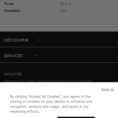
Poids:
55.12 G
Gravable:
Oui
DÉCOUVRIR
SERVICES
INFOLETTRE
Abonnez-vous à notre infolettre et soyez parmi les premiers
informés de nos offres spéciales et des événements à venir.
Reject All
By clicking “Accept All Cookies”, you agree to the
ABONNEZ-VOUS
storing of cookies on your device to enhance site
navigation, analyze site usage, and assist in our
marketing efforts.