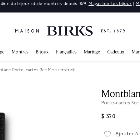
adien de bijoux et de montres depuis 1879.
Magasiner les bijoux
|
M
ppe
Montres
Bijoux
Fiançailles
Mariage
Cadeaux
Mar
lanc Porte-cartes 3cc Meisterstück
Montbla
Porte-cartes 3cc
$ 320
Ajouter à 