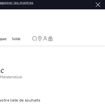
agasiner les montres
ques
Solde
0
nc
 Meisterstück
votre liste de souhaits