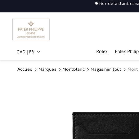
🍁
Fier détaillant can
Rolex
Patek Phili
CAD
|
FR
Accueil
Marques
Montblanc
Magasiner tout
Montb
Product Images