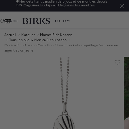
🍁
Fier détaillant canadien de bijoux et de montres depuis
1879.
Magasiner les bijoux
|
Magasiner les montres
0
Accueil
Marques
Monica Rich Kosann
Tous les bijoux Monica Rich Kosann
Monica Rich Kosann Médaillon Classic Lockets coquillage Neptune en
argent et or jaune
Product Images