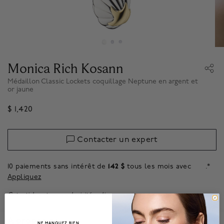
Monica Rich Kosann
Médaillon Classic Lockets coquillage Neptune en argent et
or jaune
$ 1,420
Contacter un expert
10 paiements sans intérêt de
142 $
tous les mois avec
.*
Appliquez
Cet article est une exclusivité en ligne,
À propos de
NE MANQUEZ RIEN