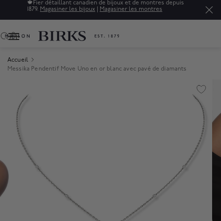
🍁
Fier détaillant canadien de bijoux et de montres depuis
1879.
Magasiner les bijoux
|
Magasiner les montres
0
Accueil
Messika Pendentif Move Uno en or blanc avec pavé de diamants
Product Images