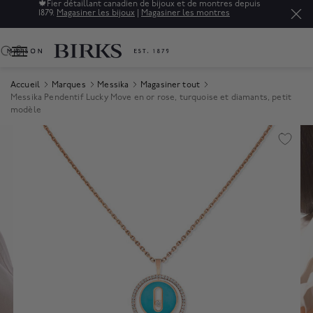
🍁
Fier détaillant canadien de bijoux et de montres depuis
1879.
Magasiner les bijoux
|
Magasiner les montres
0
Accueil
Marques
Messika
Magasiner tout
Messika Pendentif Lucky Move en or rose, turquoise et diamants, petit
modèle
Product Images