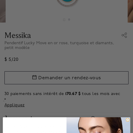
Messika
Pendentif Lucky Move en or rose, turquoise et diamants,
petit modèle
$ 5,120
Demander un rendez-vous
30 paiements sans intérêt de
170.67 $
tous les mois avec
.*
Appliquez
À propos de
Lucky Move, la toute première collection de Messika avec qui
met en valeur des pierres précieuses naturelles (les pierres