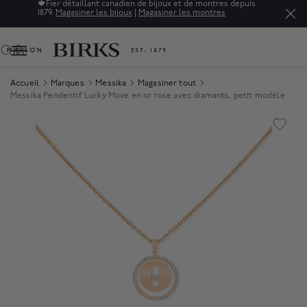
🍁
Fier détaillant canadien de bijoux et de montres depuis
1879.
Magasiner les bijoux
|
Magasiner les montres
0
Accueil
Marques
Messika
Magasiner tout
Messika Pendentif Lucky Move en or rose avec diamants, petit modèle
Product Images