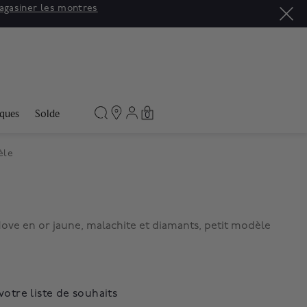
agasiner les montres
ques
Solde
0
èle
ove en or jaune, malachite et diamants, petit modèle
votre liste de souhaits