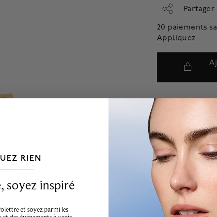
Partager
20 paiements sa
Appliquez
A
UEZ RIEN
___________________________________
 soyez inspiré
lettre et soyez parmi les