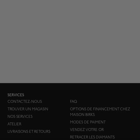
SERVICES
CONTACTEZ-NOUS
FAQ
TROUVER UN MAGASIN
OPTIONS DE FINANCEMENT CHEZ
MAISON BIRKS
NOS SERVICES
MODES DE PAIMENT
ATELIER
VENDEZ VOTRE OR
LIVRAISONS ET RETOURS
RETRACER LES DIAMANTS