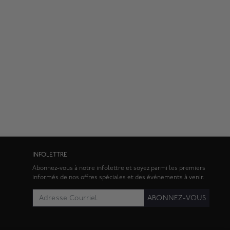
INFOLETTRE
Abonnez-vous à notre infolettre et soyez parmi les premiers
informés de nos offres spéciales et des événements à venir.
ABONNEZ-VOUS