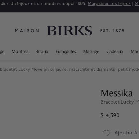
adien de bijoux et de montres depuis 1879.
Magasiner les bijoux
|
M
ppe
Montres
Bijoux
Fiançailles
Mariage
Cadeaux
Mar
Bracelet Lucky Move en or jaune, malachite et diamants, petit mod
Messika
Bracelet Lucky M
$ 4,390
Ajouter à 