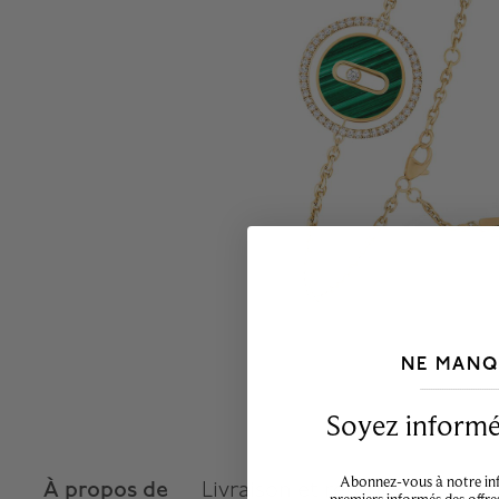
NE MANQ
___________________________________
Soyez informé,
Abonnez-vous à notre info
À propos de
Livraison et retours