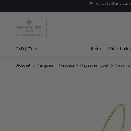
🍁
Fier détaillant can
Rolex
Patek Phili
CAD
|
FR
Accueil
Marques
Messika
Magasiner tout
Messika 
Product Images