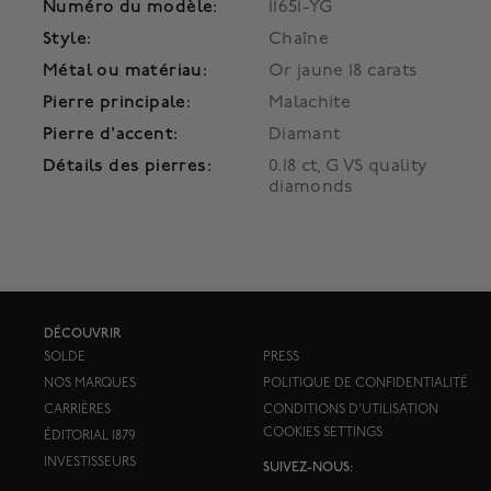
Numéro du modèle:
11651-YG
Style:
Chaîne
Métal ou matériau:
Or jaune 18 carats
Pierre principale:
Malachite
Pierre d'accent:
Diamant
Détails des pierres:
0.18 ct, G VS quality
diamonds
DÉCOUVRIR
SOLDE
PRESS
NOS MARQUES
POLITIQUE DE CONFIDENTIALITÉ
CARRIÈRES
CONDITIONS D'UTILISATION
COOKIES SETTINGS
ÉDITORIAL 1879
INVESTISSEURS
SUIVEZ-NOUS: