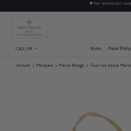
🍁
Fier détaillant can
Rolex
Patek Phili
CAD
|
FR
Accueil
Marques
Marco Bicego
Tous les bijoux Marc
Product Images