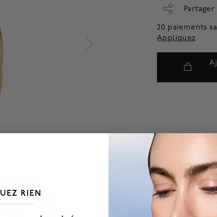
Partager
20 paiements sa
Appliquez
A
UEZ RIEN
___________________________________