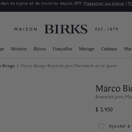
adien de bijoux et de montres depuis 1879.
Magasiner les bijoux
|
M
ppe
Montres
Bijoux
Fiançailles
Mariage
Cadeaux
Mar
o Bicego
Marco Bicego Bracelet jonc Marrakech en or jaune
Marco Bi
Bracelet jonc Ma
$ 3,950
Ajouter à 