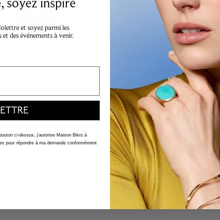
 soyez inspiré
lettre et soyez parmi les
s et des événements à venir.
angs de spirale torsadée,
ETTRE
 peut être porté seul ou bien
n résultat magnifique. Un
 bouton ci-dessus, j'autorise Maison Bikrs à
nelles pour répondre à ma demande conformément
 et distinctives de la
Bicego. Né d’une soudaine
fin enroulé en spirale autour
r le mouvement ondulatoire
e un mouvement doux et
.