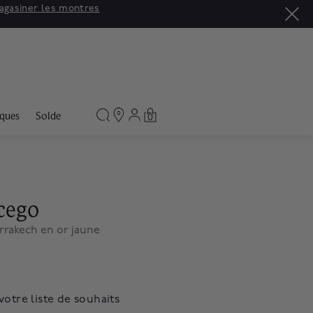
agasiner les montres
ques
Solde
0
cego
rrakech en or jaune
votre liste de souhaits