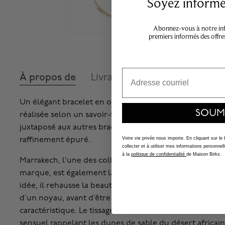
Soyez informé,
Abonnez-vous à notre info
premiers informés des offre
Email
À propos de
Livraison et retours
Un élégant bracelet en or jaune 18 carats composés de r
SOUM
réalisée selon un savoir-faire exclusif appelé «coil». Il
juxtaposé aux autres bracelets de la collection pour u
raffinement épuré.
Votre vie privée nous importe. En cliquant sur le
collecter et à utiliser mes informations person
à la
politique de confidentialité
de Maison Birks.
Marrakech, l'une des collections les plus emblématiques
marque, est également la première création de Marco 
idée, il rehausse la beauté de brins d’or extrêmement 
d’un noyau, avant d’être habilement tordu pour crée
caractéristique. Le tissage modulable et subtil révèl
sensuel rappelant les dunes de sable du désert africain