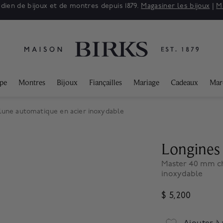
adien de bijoux et de montres depuis 1879.
Magasiner les bijoux
|
M
ppe
Montres
Bijoux
Fiançailles
Mariage
Cadeaux
Mar
une automatique en acier inoxydable
Longines
Master 40 mm ch
inoxydable
$ 5,200