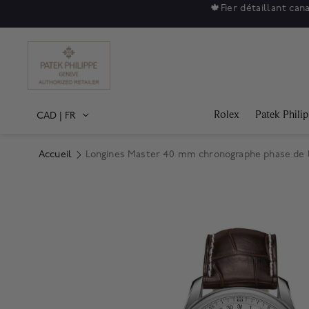
🍁
Fier détaillant can
Rolex
Patek Phili
CAD
|
FR
Accueil
Longines Master 40 mm chronographe phase de l
Product Images