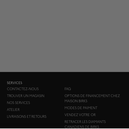
SERVICES
CONTACTEZ-NOUS
FAQ
TROUVER UN MAGASIN
OPTIONS DE FINANCEMENT CHEZ
MAISON BIRKS
NOS SERVICES
MODES DE PAIMENT
ATELIER
VENDEZ VOTRE OR
LIVRAISONS ET RETOURS
RETRACER LES DIAMANTS
CANADIENS DE BIRKS