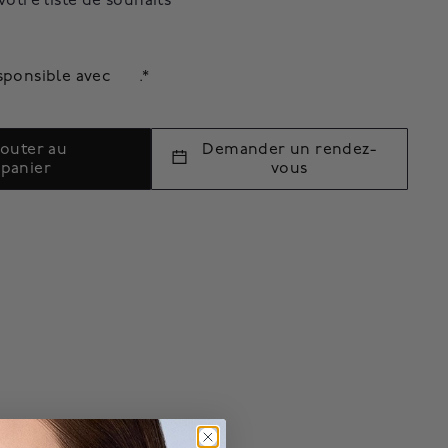
votre liste de souhaits
sponsible avec
.*
jouter au
Demander un rendez-
panier
vous