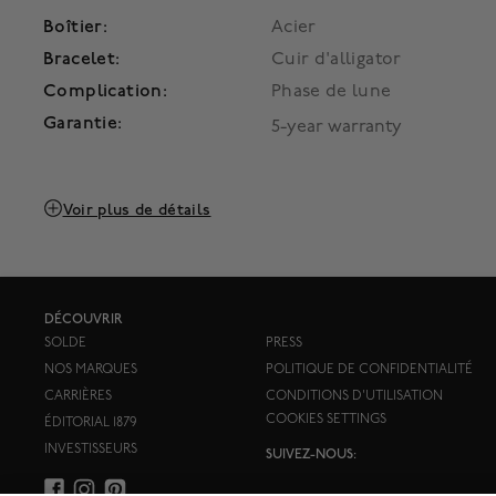
Boîtier:
Acier
Bracelet:
Cuir d'alligator
Complication:
Phase de lune
Garantie:
5-year warranty
Voir plus de détails
DÉCOUVRIR
SOLDE
PRESS
NOS MARQUES
POLITIQUE DE CONFIDENTIALITÉ
CARRIÈRES
CONDITIONS D'UTILISATION
COOKIES SETTINGS
ÉDITORIAL 1879
INVESTISSEURS
SUIVEZ-NOUS: