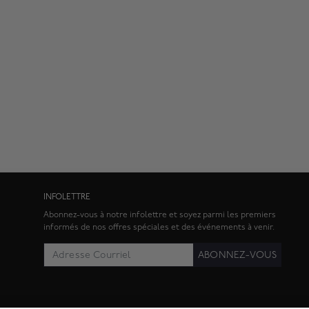
INFOLETTRE
Abonnez-vous à notre infolettre et soyez parmi les premiers
informés de nos offres spéciales et des événements à venir.
ABONNEZ-VOUS