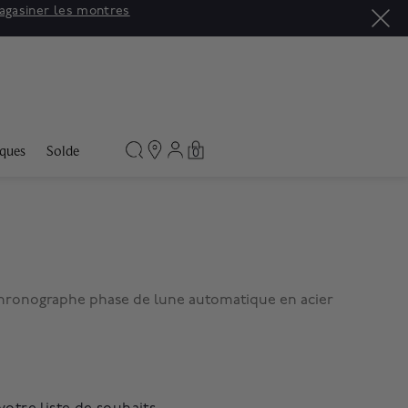
agasiner les montres
ques
Solde
0
ronographe phase de lune automatique en acier