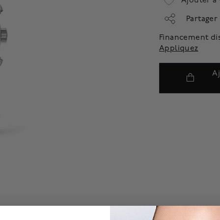
Ajouter à 
Partager
Financement di
Appliquez
A