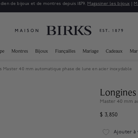
adien de bijoux et de montres depuis 1879.
Magasiner les bijoux
|
M
ppe
Montres
Bijoux
Fiançailles
Mariage
Cadeaux
Mar
s Master 40 mm automatique phase de lune en acier inoxydable
Longines
Master 40 mm au
$ 3,850
Ajouter à 