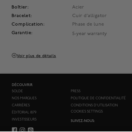
Boîtier:
Acier
Bracelet:
Cuir d'alligator
Complication:
Phase de lune
Garantie:
5-year warranty
Voir plus de détails
DÉCOUVRIR
SOLDE
PRESS
NOS MARQUES
POLITIQUE DE CONFIDENTIALITÉ
CARRIÈRES
CONDITIONS D'UTILISATION
COOKIES SETTINGS
ÉDITORIAL 1879
INVESTISSEURS
SUIVEZ-NOUS: