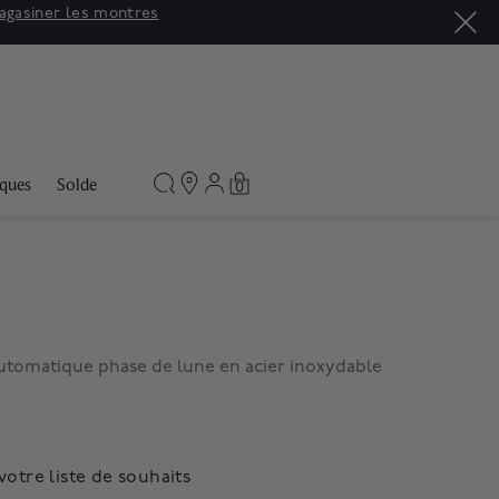
agasiner les montres
ques
Solde
0
tomatique phase de lune en acier inoxydable
votre liste de souhaits