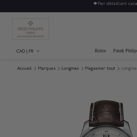
🍁
Fier détaillant can
Rolex
Patek Phili
CAD
|
FR
Accueil
Marques
Longines
Magasiner tout
Longine
Product Images