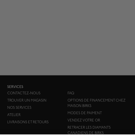
SERVICES
CONTACTEZ-NOUS
FAQ
TROUVER UN MAGASIN
OPTIONS DE FINANCEMENT CHEZ
MAISON BIRKS
NOS SERVICES
MODES DE PAIMENT
ATELIER
VENDEZ VOTRE OR
LIVRAISONS ET RETOURS
RETRACER LES DIAMANTS
CANADIENS DE BIRKS