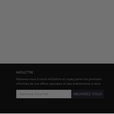
INFOLETTRE
Abonnez-vous à notre infolettre et soyez parmi les premiers
informés de nos offres spéciales et des événements à venir.
ABONNEZ-VOUS