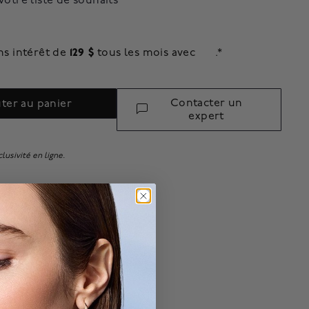
votre liste de souhaits
129 $
ns intérêt de
tous les mois avec
.*
Contacter un
ter au panier
expert
lusivité en ligne.