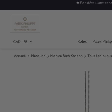
🍁
Fier détaillant can
Rolex
Patek Phili
CAD
|
FR
Accueil
Marques
Monica Rich Kosann
Tous les bijou
Product Images