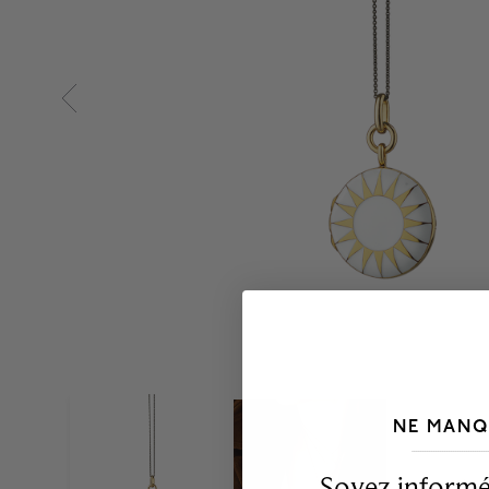
NE MANQ
___________________________________
Soyez informé,