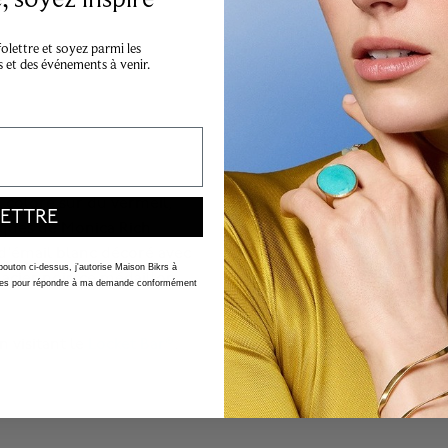
lettre et soyez parmi les
s et des événements à venir.
l coloré sur du vermeil,
ETTRE
iques de Monica Rich
 d'émail blanc décoré avec
 bouton ci-dessus, j'autorise Maison Bikrs à
 acier noir, ce médaillon
nelles pour répondre à ma demande conformément
 visitant le
Locket Bar®
.