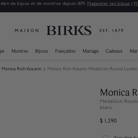
adien de bijoux et de montres depuis 1879.
Magasiner les bijoux
|
M
ppe
Montres
Bijoux
Fiançailles
Mariage
Cadeaux
Mar
x Monica Rich Kosann
Monica Rich Kosann Médaillon Round Locket 
Monica R
Médaillon Round
blanc
$ 1,290