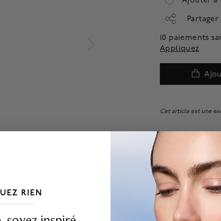
Ajouter à 
Partager
10 paiements sa
Appliquez
Ajou
Cet article est une exc
UEZ RIEN
___________________________________
 soyez inspiré