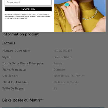
scintillante.
SOUMETTRE
Birks maintient avec fierté ses critères de qualité, sans
Votre vie privée nous importe. En cliquant sur le bouton ci-dessus, j'autorise Maison Bikrs à
jamais faire de compromis. Depuis 2019, l'authenticité de nos
collecter et à utiliser mes informations personnelles pour répondre à ma demande conformément
à la
politique de confidentialité
de Maison Birks.
diamants sont garanties. Chacun d'eux comporte un numéro
d'identification gravé et un certificat d'authenticité.
Information produit
Détails
Numéro Du Produit:
450012650807
Style:
Pavé Solitaire
Forme De La Pierre Principale:
Ronde
Pierre Principale:
Diamant
Collection:
Birks Rosée Du Matin®
Métal Ou Matériau:
Or Blanc 18 Carats
Taille De Bague:
5.5
Birks Rosée du Matin
MD