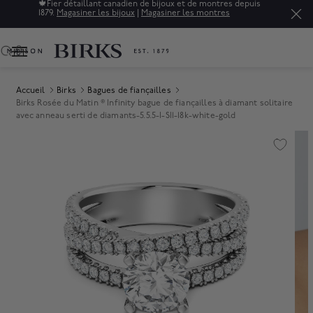
🍁
Fier détaillant canadien de bijoux et de montres depuis
1879.
Magasiner les bijoux
|
Magasiner les montres
0
Accueil
Birks
Bagues de fiançailles
Birks Rosée du Matin ® Infinity bague de fiançailles à diamant solitaire
avec anneau serti de diamants-5.5.5-I-SI1-18k-white-gold
Product Images