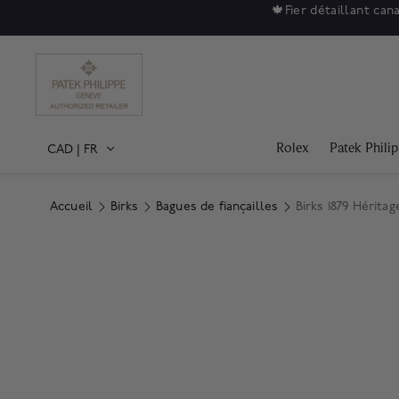
🍁
Fier détaillant can
Rolex
Patek Phili
CAD
|
FR
Accueil
Birks
Bagues de fiançailles
Birks 1879 Hérita
Product Images