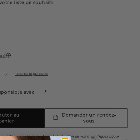
votre liste de souhaits
ant
Taille De Bague Guide
sponsible avec
.*
outer au
Demander un rendez-
panier
vous
oux Birks assure la protection et l'entretien de vos magnifiques bijoux