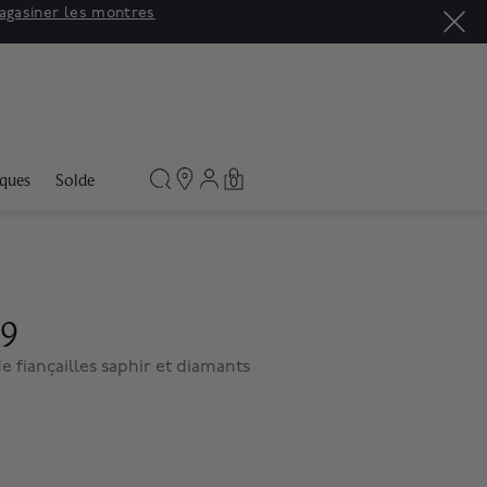
agasiner les montres
ques
Solde
0
79
e fiançailles saphir et diamants