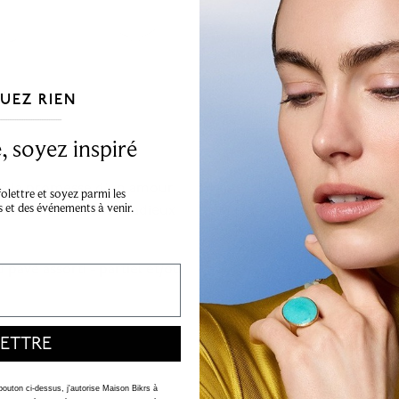
selon les normes les p
venir.
En savoir plus
.
UEZ RIEN
___________________________________
 soyez inspiré
 de la promesse d'un amour
lettre et soyez parmi les
s et des événements à venir.
lle d'un éclat aussi radieux
 pavé assorti - partiel et/ou
ETTRE
 bouton ci-dessus, j'autorise Maison Bikrs à