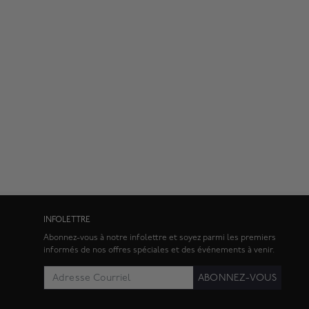
INFOLETTRE
Abonnez-vous à notre infolettre et soyez parmi les premiers
informés de nos offres spéciales et des événements à venir.
ABONNEZ-VOUS