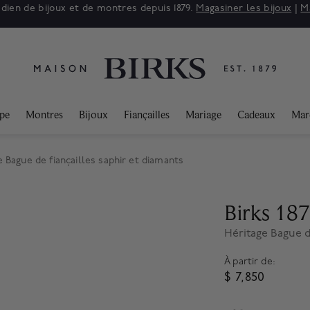
adien de bijoux et de montres depuis 1879.
Magasiner les bijoux
|
M
ppe
Montres
Bijoux
Fiançailles
Mariage
Cadeaux
Mar
ge Bague de fiançailles saphir et diamants
Birks 18
Héritage Bague d
À partir de:
$ 7,850