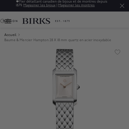
🍁
Fier détaillant canadien de bijoux et de montres depuis
1879.
Magasiner les bijoux
|
Magasiner les montres
0
Accueil
Baume & Mercier Hampton 28 X 18 mm quartz en acier inoxydable
Product Images