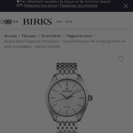
🍁
Fier détaillant canadien de bijoux et de montres depuis
1879.
Magasiner les bijoux
|
Magasiner les montres
0
Accueil
Marques
Grand Seiko
Magasiner tout
Grand Seiko Elegance Omiwatari - Gods Footsteps 44 m Spring Drive en
acier inoxydable - édition limitée
Product Images