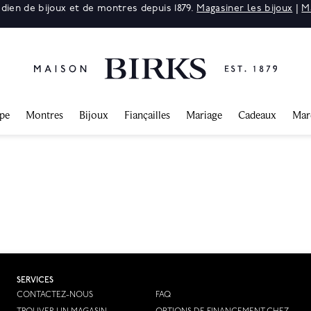
adien de bijoux et de montres depuis 1879.
Magasiner les bijoux
|
M
ppe
Montres
Bijoux
Fiançailles
Mariage
Cadeaux
Mar
SERVICES
CONTACTEZ-NOUS
FAQ