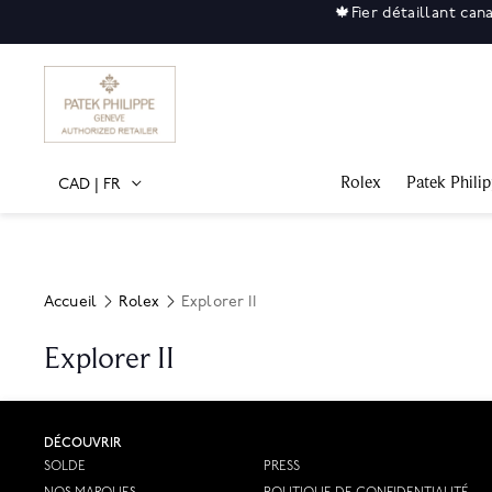
🍁
Fier détaillant can
Rolex
Patek Phili
CAD
|
FR
Accueil
Rolex
Explorer II
Explorer II
DÉCOUVRIR
SOLDE
PRESS