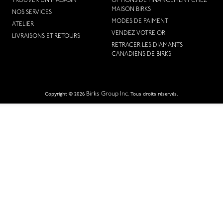
TROUVER UN MAGASIN
OPTIONS DE FINANCEMENT CHEZ
MAISON BIRKS
NOS SERVICES
MODES DE PAIMENT
ATELIER
VENDEZ VOTRE OR
LIVRAISONS ET RETOURS
RETRACER LES DIAMANTS
CANADIENS DE BIRKS
Birks Group Inc.
Copyright © 2026
Tous droits réservés.