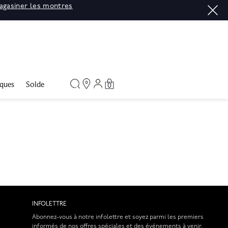
agasiner les montres
ques
Solde
0
INFOLETTRE
Abonnez-vous à notre infolettre et soyez parmi les premiers
informés de nos offres spéciales et des événements à venir.