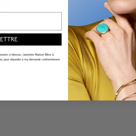
ETTRE
 bouton ci-dessus, j'autorise Maison Bikrs à
nelles pour répondre à ma demande conformément
ouhaitant sculpter son
errure : un fermoir.bijou