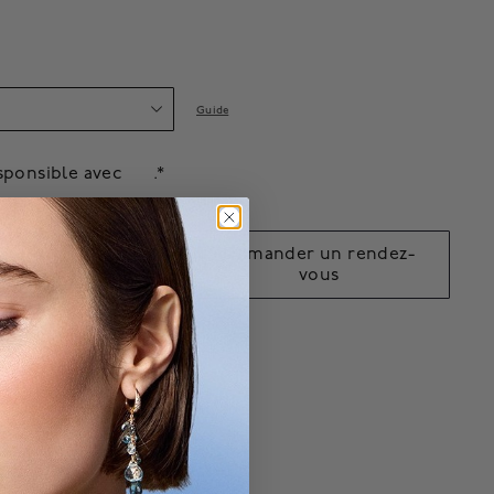
Guide
sponsible avec
.*
jouter au
Demander un rendez-
panier
vous