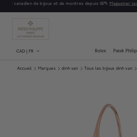
Soldes
Rolex
Patek Phili
CAD
|
FR
Accueil
Marques
dinh van
Tous les bijoux dinh van
Product Images