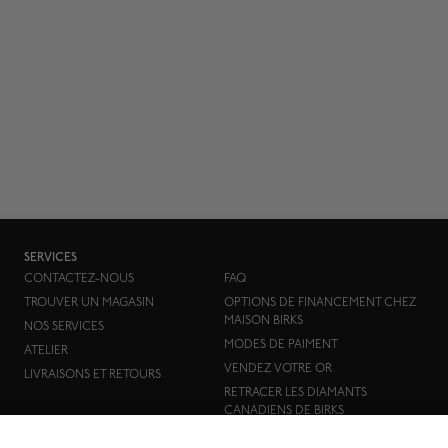
SERVICES
CONTACTEZ-NOUS
FAQ
TROUVER UN MAGASIN
OPTIONS DE FINANCEMENT CHEZ
MAISON BIRKS
NOS SERVICES
MODES DE PAIMENT
ATELIER
VENDEZ VOTRE OR
LIVRAISONS ET RETOURS
RETRACER LES DIAMANTS
CANADIENS DE BIRKS