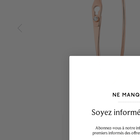
NE MANQ
___________________________________
Soyez informé,
Abonnez-vous à notre info
premiers informés des offre