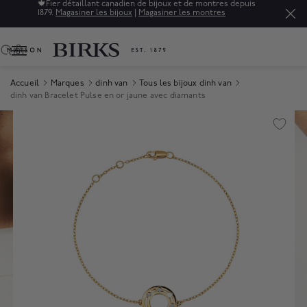
🍁
Fier détaillant canadien de bijoux et de montres depuis
1879.
Magasiner les bijoux
|
Magasiner les montres
0
Accueil
Marques
dinh van
Tous les bijoux dinh van
dinh van Bracelet Pulse en or jaune avec diamants
Product Images