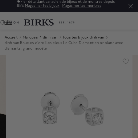
🍁
Fier détaillant canadien de bijoux et de montres depuis
1879.
Magasiner les bijoux
|
Magasiner les montres
0
Accueil
Marques
dinh van
Tous les bijoux dinh van
dinh van Boucles d'oreilles clous Le Cube Diamant en or blanc avec
diamants, grand modèle
Product Images