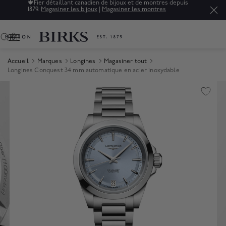
🍁
Fier détaillant canadien de bijoux et de montres depuis
1879.
Magasiner les bijoux
|
Magasiner les montres
0
Accueil
Marques
Longines
Magasiner tout
Longines Conquest 34 mm automatique en acier inoxydable
Product Images