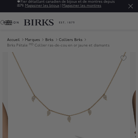
🍁
Fier détaillant canadien de bijoux et de montres depuis
1879.
Magasiner les bijoux
|
Magasiner les montres
0
Accueil
Marques
Birks
Colliers Birks
MD
Birks Pétale
Collier ras-de-cou en or jaune et diamants
Product Images