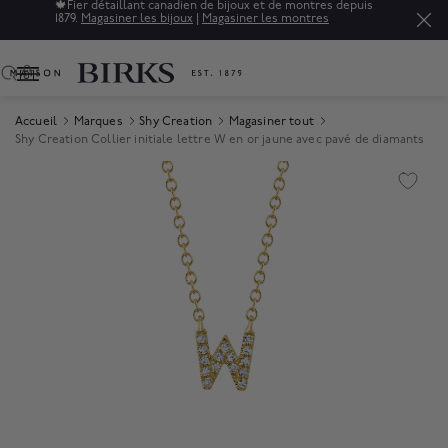
🍁
Fier détaillant canadien de bijoux et de montres depuis
1879.
Magasiner les bijoux
|
Magasiner les montres
0
Accueil
Marques
Shy Creation
Magasiner tout
Shy Creation Collier initiale lettre W en or jaune avec pavé de diamants
Product Images