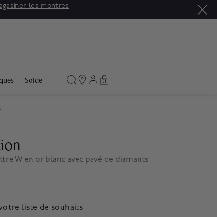
agasiner les montres
ques
Solde
0
s
tion
lettre W en or blanc avec pavé de diamants
votre liste de souhaits