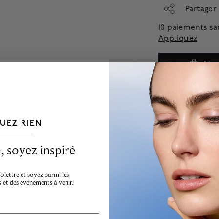
Partager
10 paiements sa
Appliquez
Ajou
Cet article est une exc
jours ouvrables pour 
UEZ RIEN
___________________________________
 soyez inspiré
lettre et soyez parmi les
s et des événements à venir.