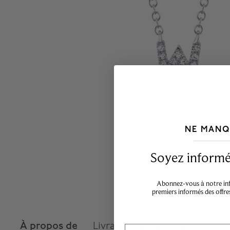
NE MANQ
___________________________________
Soyez informé,
Abonnez-vous à notre info
premiers informés des offre
À propos de
Livraison et retours
Email