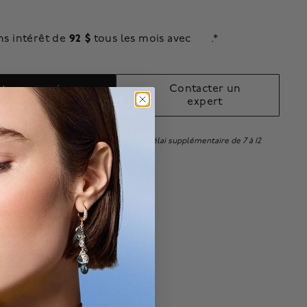
92 $
ns intérêt de
tous les mois avec
.*
Contacter un
ter au panier
expert
lusivité en ligne. Il peut nécessiter un délai supplémentaire de 7 à 12
être expédié.