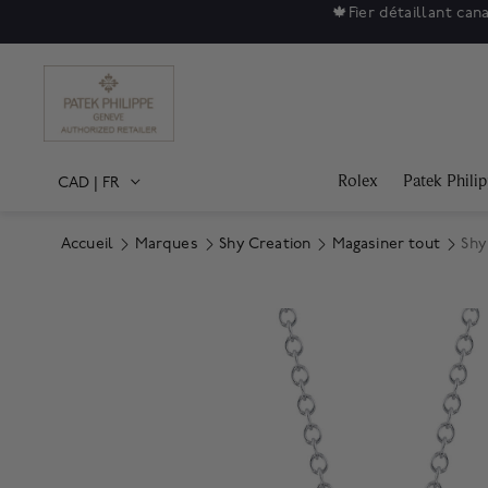
🍁
Fier détaillant can
Rolex
Patek Phili
CAD
|
FR
Accueil
Marques
Shy Creation
Magasiner tout
Shy
Product Images