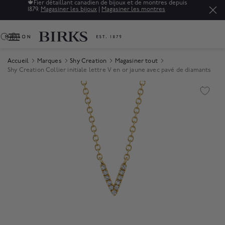
🍁
Fier détaillant canadien de bijoux et de montres depuis
1879.
Magasiner les bijoux
|
Magasiner les montres
0
Accueil
Marques
Shy Creation
Magasiner tout
Shy Creation Collier initiale lettre V en or jaune avec pavé de diamants
Product Images