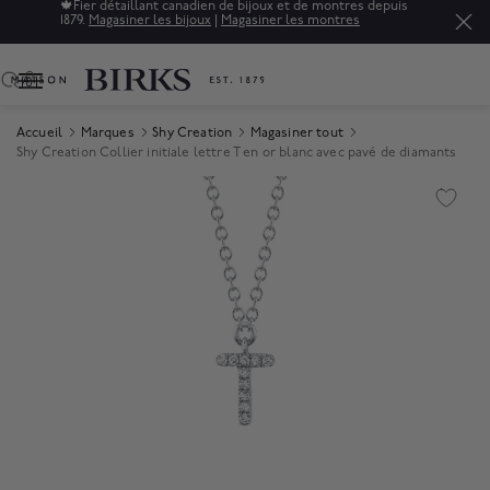
🍁
Fier détaillant canadien de bijoux et de montres depuis
1879.
Magasiner les bijoux
|
Magasiner les montres
0
Accueil
Marques
Shy Creation
Magasiner tout
Shy Creation Collier initiale lettre T en or blanc avec pavé de diamants
Product Images