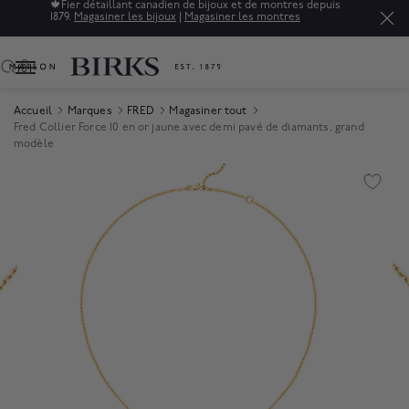
🍁
Fier détaillant canadien de bijoux et de montres depuis
1879.
Magasiner les bijoux
|
Magasiner les montres
0
Accueil
Marques
FRED
Magasiner tout
Fred Collier Force 10 en or jaune avec demi pavé de diamants, grand
modèle
Product Images