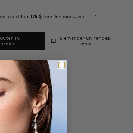
175 $
ns intérêt de
tous les mois avec
.*
jouter au
Demander un rendez-
panier
vous