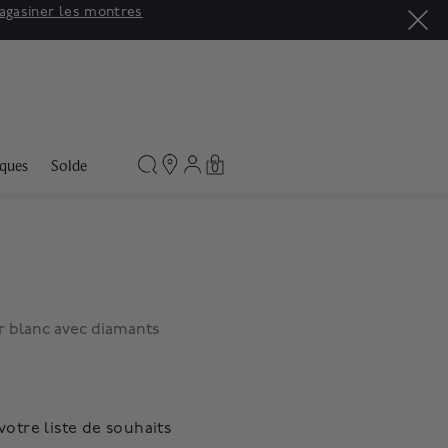
agasiner les montres
ques
Solde
0
or blanc avec diamants
votre liste de souhaits