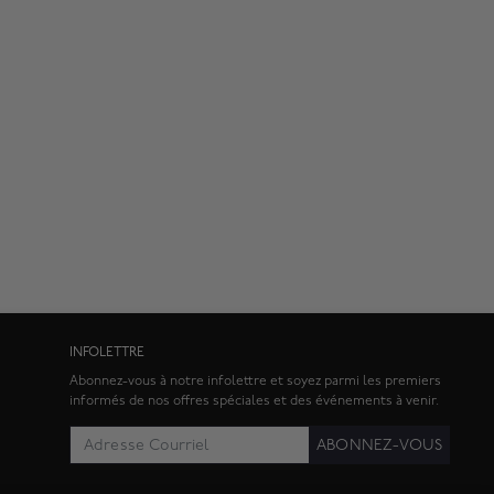
INFOLETTRE
Abonnez-vous à notre infolettre et soyez parmi les premiers
informés de nos offres spéciales et des événements à venir.
ABONNEZ-VOUS