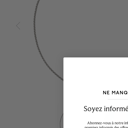
NE MANQ
___________________________________
Soyez informé,
Abonnez-vous à notre info
premiers informés des offre