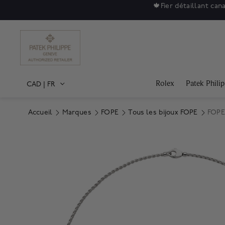
🍁
Fier détaillant can
Rolex
Patek Phili
CAD
|
FR
Accueil
Marques
FOPE
Tous les bijoux FOPE
FOPE 
Product Images