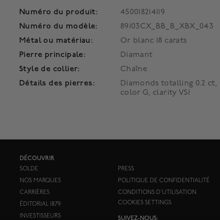
Numéro du produit:
450018214119
Numéro du modèle:
89103CX_BB_B_XBX_043
Métal ou matériau:
Or blanc 18 carats
Pierre principale:
Diamant
Style de collier:
Chaîne
Détails des pierres:
Diamonds totalling 0.2 ct,
color G, clarity VS1
DÉCOUVRIR
SOLDE
PRESS
NOS MARQUES
POLITIQUE DE CONFIDENTIALITÉ
CARRIÈRES
CONDITIONS D'UTILISATION
COOKIES SETTINGS
ÉDITORIAL 1879
INVESTISSEURS
SUIVEZ-NOUS: