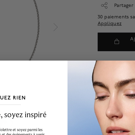
Partager
30 paiements sa
Appliquez
A
UEZ RIEN
___________________________________
 soyez inspiré
lettre et soyez parmi les
s et des événements à venir.