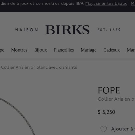
adien de bijoux et de montres depuis 1879.
Magasiner les bijoux
|
M
ppe
Montres
Bijoux
Fiançailles
Mariage
Cadeaux
Mar
Collier Aria en or blanc avec diamants
FOPE
Collier Aria en 
$ 5,250
Ajouter à 