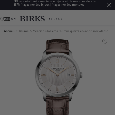
🍁
Fier détaillant canadien de bijoux et de montres depuis
1879.
Magasiner les bijoux
|
Magasiner les montres
0
Accueil
Baume & Mercier Classima 40 mm quartz en acier inoxydable
Product Images