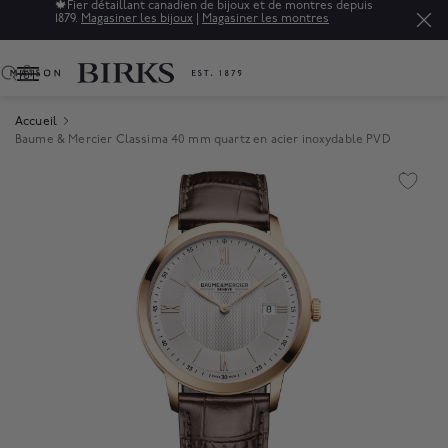
🍁
Fier détaillant canadien de bijoux et de montres depuis
1879.
Magasiner les bijoux
|
Magasiner les montres
0
Accueil
Baume & Mercier Classima 40 mm quartz en acier inoxydable PVD
Product Images